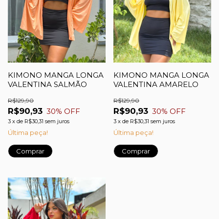
KIMONO MANGA LONGA
KIMONO MANGA LONGA
VALENTINA SALMÃO
VALENTINA AMARELO
R$129,90
R$129,90
R$90,93
R$90,93
30
% OFF
30
% OFF
3
x
de
R$30,31
sem juros
3
x
de
R$30,31
sem juros
Última peça!
Última peça!
Comprar
Comprar