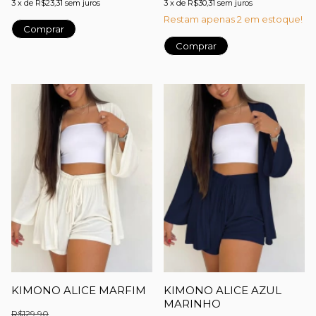
3
x
de
R$23,31
sem juros
3
x
de
R$30,31
sem juros
Restam apenas
2
em estoque!
Comprar
Comprar
KIMONO ALICE MARFIM
KIMONO ALICE AZUL
MARINHO
R$129,90