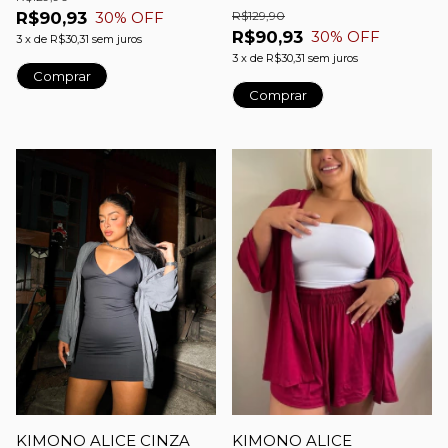
R$90,93
R$129,90
30
% OFF
R$90,93
30
% OFF
3
x
de
R$30,31
sem juros
3
x
de
R$30,31
sem juros
Comprar
Comprar
KIMONO ALICE CINZA
KIMONO ALICE