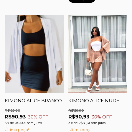
KIMONO ALICE BRANCO
KIMONO ALICE NUDE
R$129,90
R$129,90
R$90,93
R$90,93
30
% OFF
30
% OFF
3
x
de
R$30,31
sem juros
3
x
de
R$30,31
sem juros
Última peça!
Última peça!