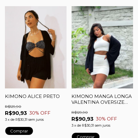
KIMONO ALICE PRETO
KIMONO MANGA LONGA
VALENTINA OVERSIZE
R$129,90
PRETO
R$90,93
R$129,90
30
% OFF
R$90,93
30
% OFF
3
x
de
R$30,31
sem juros
3
x
de
R$30,31
sem juros
Comprar
Comprar