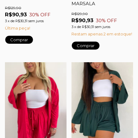
MARSALA
R$129,90
R$90,93
R$129,90
30
% OFF
R$90,93
30
% OFF
3
x
de
R$30,31
sem juros
3
x
de
R$30,31
sem juros
Última peça!
Restam apenas
2
em estoque!
Comprar
Comprar