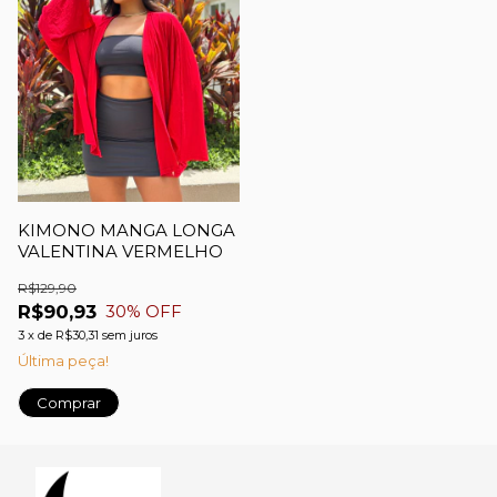
KIMONO MANGA LONGA
VALENTINA VERMELHO
R$129,90
R$90,93
30
% OFF
3
x
de
R$30,31
sem juros
Última peça!
Comprar