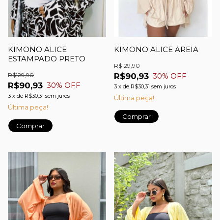
KIMONO ALICE
KIMONO ALICE AREIA
ESTAMPADO PRETO
R$129,90
R$129,90
R$90,93
30
% OFF
R$90,93
30
% OFF
3
x
de
R$30,31
sem juros
3
x
de
R$30,31
sem juros
Última peça!
Última peça!
Comprar
Comprar