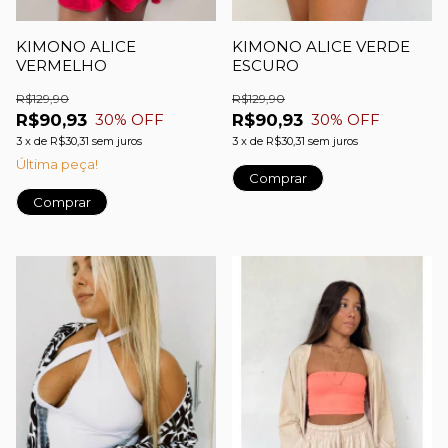
KIMONO ALICE
KIMONO ALICE VERDE
VERMELHO
ESCURO
R$129,90
R$129,90
R$90,93
R$90,93
30
% OFF
30
% OFF
3
x
de
R$30,31
sem juros
3
x
de
R$30,31
sem juros
Última peça!
Comprar
Comprar