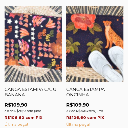
CANGA ESTAMPA CAJU
CANGA ESTAMPA
BANANA
ONCINHA
R$109,90
R$109,90
3
x
de
R$36,63
sem juros
3
x
de
R$36,63
sem juros
R$106,60
com
PIX
R$106,60
com
PIX
Última peça!
Última peça!